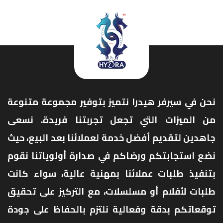
نحن في سيرفر هيدرا نتميز بتوفير مجموعة متنوعة
من الميزات التي تجعل تجربتنا فريدة. نسعى
جاهدين لتقديم أفضل خدمة لعملائنا بعد البيع، حيث
نضع استجابتكم ورضاكم في صدارة أولوياتنا نقوم
بتنفيذ طلبات عملائنا بمهنية عالية، سواء كانت
طلبات لأفلام أو مسلسلات، مع التركيز على تحقيق
توقعاتكم بدقة وفعالية نلتزم بالحفاظ على جودة