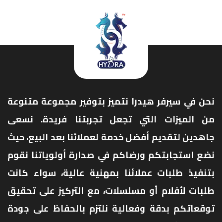
نحن في سيرفر هيدرا نتميز بتوفير مجموعة متنوعة
من الميزات التي تجعل تجربتنا فريدة. نسعى
جاهدين لتقديم أفضل خدمة لعملائنا بعد البيع، حيث
نضع استجابتكم ورضاكم في صدارة أولوياتنا نقوم
بتنفيذ طلبات عملائنا بمهنية عالية، سواء كانت
طلبات لأفلام أو مسلسلات، مع التركيز على تحقيق
توقعاتكم بدقة وفعالية نلتزم بالحفاظ على جودة