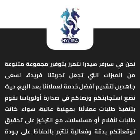
نحن في سيرفر هيدرا نتميز بتوفير مجموعة متنوعة
من الميزات التي تجعل تجربتنا فريدة. نسعى
جاهدين لتقديم أفضل خدمة لعملائنا بعد البيع، حيث
نضع استجابتكم ورضاكم في صدارة أولوياتنا نقوم
بتنفيذ طلبات عملائنا بمهنية عالية، سواء كانت
طلبات لأفلام أو مسلسلات، مع التركيز على تحقيق
توقعاتكم بدقة وفعالية نلتزم بالحفاظ على جودة