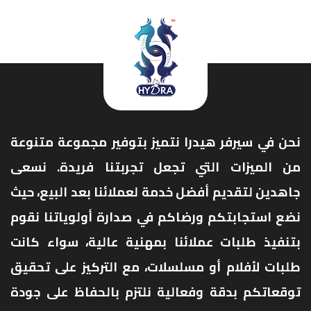
نحن في سيرفر هيدرا نتميز بتوفير مجموعة متنوعة
من الميزات التي تجعل تجربتنا فريدة. نسعى
جاهدين لتقديم أفضل خدمة لعملائنا بعد البيع، حيث
نضع استجابتكم ورضاكم في صدارة أولوياتنا نقوم
بتنفيذ طلبات عملائنا بمهنية عالية، سواء كانت
طلبات لأفلام أو مسلسلات، مع التركيز على تحقيق
توقعاتكم بدقة وفعالية نلتزم بالحفاظ على جودة