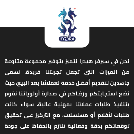
نحن في سيرفر هيدرا نتميز بتوفير مجموعة متنوعة
من الميزات التي تجعل تجربتنا فريدة. نسعى
جاهدين لتقديم أفضل خدمة لعملائنا بعد البيع، حيث
نضع استجابتكم ورضاكم في صدارة أولوياتنا نقوم
بتنفيذ طلبات عملائنا بمهنية عالية، سواء كانت
طلبات لأفلام أو مسلسلات، مع التركيز على تحقيق
توقعاتكم بدقة وفعالية نلتزم بالحفاظ على جودة