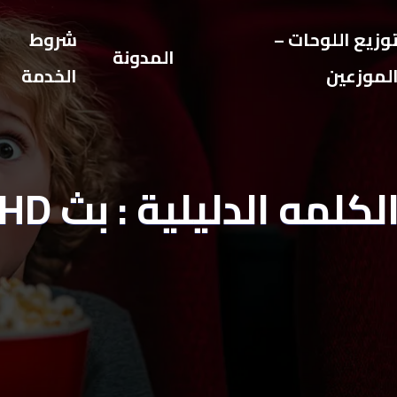
وزيع اللوحات –
شروط
المدونة
لموزعين
الخدمة
لكلمه الدليلية : بث HD