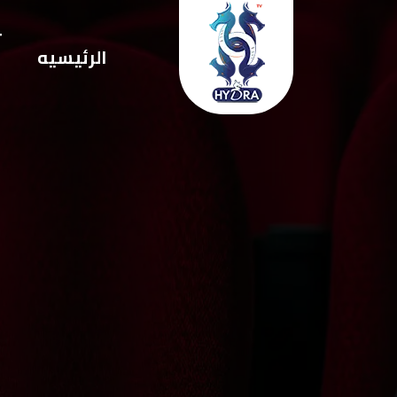
ت
الرئيسيه
ا
ا