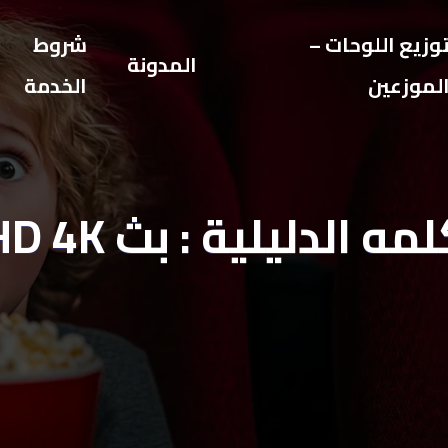
وزيع اللوحات –
شروط
المدونة
لموزعين
الخدمة
مه الدليلية : بث UHD 4K