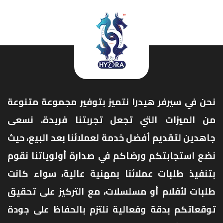
نحن في سيرفر هيدرا نتميز بتوفير مجموعة متنوعة
من الميزات التي تجعل تجربتنا فريدة. نسعى
جاهدين لتقديم أفضل خدمة لعملائنا بعد البيع، حيث
نضع استجابتكم ورضاكم في صدارة أولوياتنا نقوم
بتنفيذ طلبات عملائنا بمهنية عالية، سواء كانت
طلبات لأفلام أو مسلسلات، مع التركيز على تحقيق
توقعاتكم بدقة وفعالية نلتزم بالحفاظ على جودة