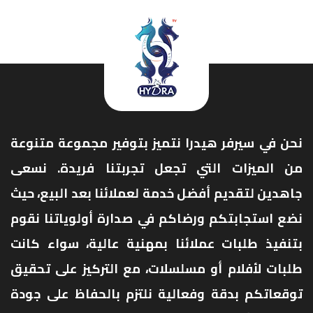
نحن في سيرفر هيدرا نتميز بتوفير مجموعة متنوعة
من الميزات التي تجعل تجربتنا فريدة. نسعى
جاهدين لتقديم أفضل خدمة لعملائنا بعد البيع، حيث
نضع استجابتكم ورضاكم في صدارة أولوياتنا نقوم
بتنفيذ طلبات عملائنا بمهنية عالية، سواء كانت
طلبات لأفلام أو مسلسلات، مع التركيز على تحقيق
توقعاتكم بدقة وفعالية نلتزم بالحفاظ على جودة