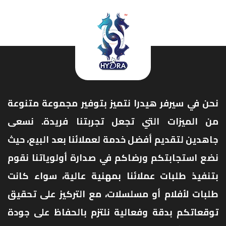
نحن في سيرفر هيدرا نتميز بتوفير مجموعة متنوعة
من الميزات التي تجعل تجربتنا فريدة. نسعى
جاهدين لتقديم أفضل خدمة لعملائنا بعد البيع، حيث
نضع استجابتكم ورضاكم في صدارة أولوياتنا نقوم
بتنفيذ طلبات عملائنا بمهنية عالية، سواء كانت
طلبات لأفلام أو مسلسلات، مع التركيز على تحقيق
توقعاتكم بدقة وفعالية نلتزم بالحفاظ على جودة