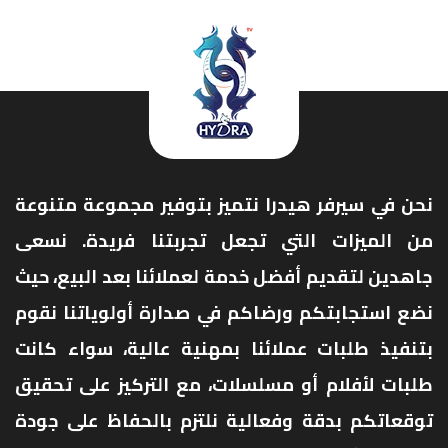
نحن في سيرفر هيدرا نتميز بتوفير مجموعة متنوعة
من الميزات التي تجعل تجربتنا فريدة. نسعى
جاهدين لتقديم أفضل خدمة لعملائنا بعد البيع، حيث
نضع استجابتكم ورضاكم في صدارة أولوياتنا نقوم
بتنفيذ طلبات عملائنا بمهنية عالية، سواء كانت
طلبات لأفلام أو مسلسلات، مع التركيز على تحقيق
توقعاتكم بدقة وفعالية نلتزم بالحفاظ على جودة