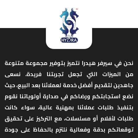
نحن في سيرفر هيدرا نتميز بتوفير مجموعة متنوعة
من الميزات التي تجعل تجربتنا فريدة. نسعى
جاهدين لتقديم أفضل خدمة لعملائنا بعد البيع، حيث
نضع استجابتكم ورضاكم في صدارة أولوياتنا نقوم
بتنفيذ طلبات عملائنا بمهنية عالية، سواء كانت
طلبات لأفلام أو مسلسلات، مع التركيز على تحقيق
توقعاتكم بدقة وفعالية نلتزم بالحفاظ على جودة