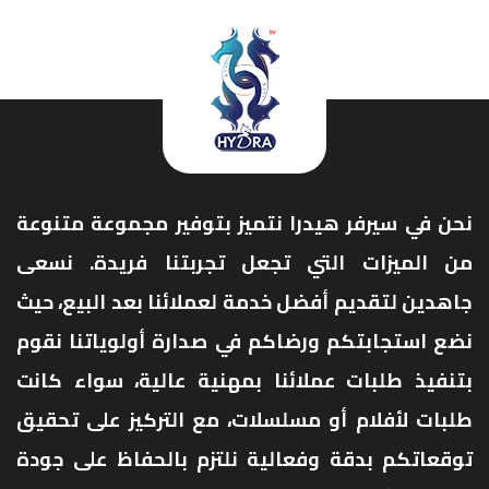
نحن في سيرفر هيدرا نتميز بتوفير مجموعة متنوعة
من الميزات التي تجعل تجربتنا فريدة. نسعى
جاهدين لتقديم أفضل خدمة لعملائنا بعد البيع، حيث
نضع استجابتكم ورضاكم في صدارة أولوياتنا نقوم
بتنفيذ طلبات عملائنا بمهنية عالية، سواء كانت
طلبات لأفلام أو مسلسلات، مع التركيز على تحقيق
توقعاتكم بدقة وفعالية نلتزم بالحفاظ على جودة