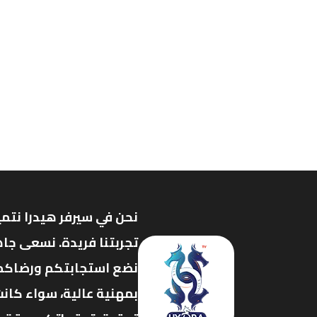
نحن في سيرفر هيدرا نتمي
تجربتنا فريدة. نسعى جاه
نضع استجابتكم ورضاكم ف
بمهنية عالية، سواء كانت