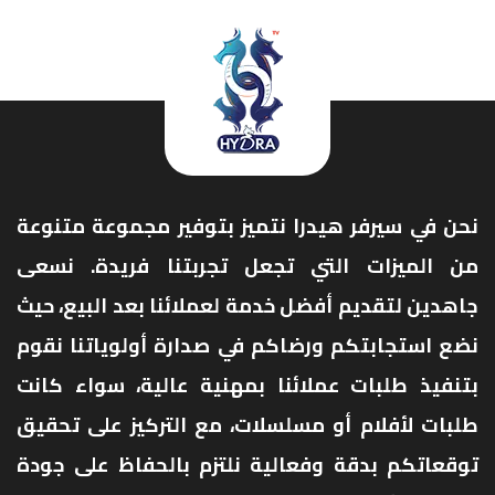
نحن في سيرفر هيدرا نتميز بتوفير مجموعة متنوعة
من الميزات التي تجعل تجربتنا فريدة. نسعى
جاهدين لتقديم أفضل خدمة لعملائنا بعد البيع، حيث
نضع استجابتكم ورضاكم في صدارة أولوياتنا نقوم
بتنفيذ طلبات عملائنا بمهنية عالية، سواء كانت
طلبات لأفلام أو مسلسلات، مع التركيز على تحقيق
توقعاتكم بدقة وفعالية نلتزم بالحفاظ على جودة