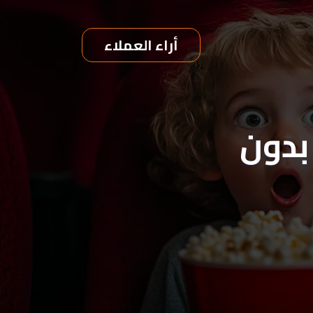
أراء العملاء
كلمه الدليلية : سيرفر IPTV بدون