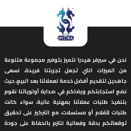
نحن في سيرفر هيدرا نتميز بتوفير مجموعة متنوعة
من الميزات التي تجعل تجربتنا فريدة. نسعى
جاهدين لتقديم أفضل خدمة لعملائنا بعد البيع، حيث
نضع استجابتكم ورضاكم في صدارة أولوياتنا نقوم
بتنفيذ طلبات عملائنا بمهنية عالية، سواء كانت
طلبات لأفلام أو مسلسلات، مع التركيز على تحقيق
توقعاتكم بدقة وفعالية نلتزم بالحفاظ على جودة