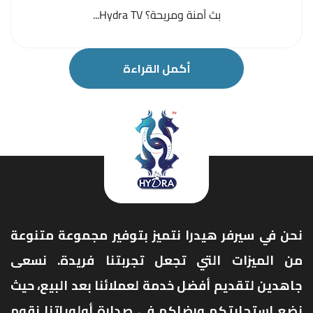
بث آمنة ومريحة؟ Hydra TV...
أكمل القراءة
نحن في سيرفر هيدرا نتميز بتوفير مجموعة متنوعة
من الميزات التي تجعل تجربتنا فريدة. نسعى
جاهدين لتقديم أفضل خدمة لعملائنا بعد البيع، حيث
نضع استجابتكم ورضاكم في صدارة أولوياتنا نقوم