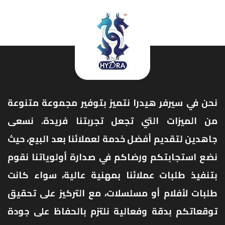
نحن في سيرفر هيدرا نتميز بتوفير مجموعة متنوعة
من الميزات التي تجعل تجربتنا فريدة. نسعى
جاهدين لتقديم أفضل خدمة لعملائنا بعد البيع، حيث
نضع استجابتكم ورضاكم في صدارة أولوياتنا نقوم
بتنفيذ طلبات عملائنا بمهنية عالية، سواء كانت
طلبات لأفلام أو مسلسلات، مع التركيز على تحقيق
توقعاتكم بدقة وفعالية نلتزم بالحفاظ على جودة