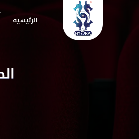
ت
الرئيسيه
ا
الك