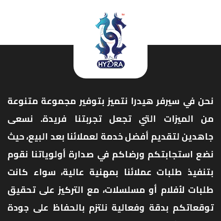
نحن في سيرفر هيدرا نتميز بتوفير مجموعة متنوعة
من الميزات التي تجعل تجربتنا فريدة. نسعى
جاهدين لتقديم أفضل خدمة لعملائنا بعد البيع، حيث
نضع استجابتكم ورضاكم في صدارة أولوياتنا نقوم
بتنفيذ طلبات عملائنا بمهنية عالية، سواء كانت
طلبات لأفلام أو مسلسلات، مع التركيز على تحقيق
توقعاتكم بدقة وفعالية نلتزم بالحفاظ على جودة