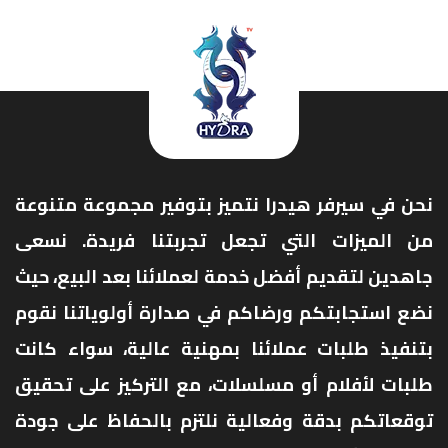
نحن في سيرفر هيدرا نتميز بتوفير مجموعة متنوعة
من الميزات التي تجعل تجربتنا فريدة. نسعى
جاهدين لتقديم أفضل خدمة لعملائنا بعد البيع، حيث
نضع استجابتكم ورضاكم في صدارة أولوياتنا نقوم
بتنفيذ طلبات عملائنا بمهنية عالية، سواء كانت
طلبات لأفلام أو مسلسلات، مع التركيز على تحقيق
توقعاتكم بدقة وفعالية نلتزم بالحفاظ على جودة