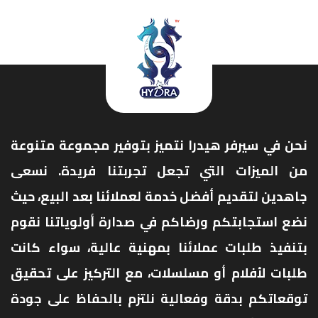
نحن في سيرفر هيدرا نتميز بتوفير مجموعة متنوعة
من الميزات التي تجعل تجربتنا فريدة. نسعى
جاهدين لتقديم أفضل خدمة لعملائنا بعد البيع، حيث
نضع استجابتكم ورضاكم في صدارة أولوياتنا نقوم
بتنفيذ طلبات عملائنا بمهنية عالية، سواء كانت
طلبات لأفلام أو مسلسلات، مع التركيز على تحقيق
توقعاتكم بدقة وفعالية نلتزم بالحفاظ على جودة