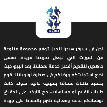
نحن في سيرفر هيدرا نتميز بتوفير مجموعة متنوعة
من الميزات التي تجعل تجربتنا فريدة. نسعى
جاهدين لتقديم أفضل خدمة لعملائنا بعد البيع، حيث
نضع استجابتكم ورضاكم في صدارة أولوياتنا نقوم
بتنفيذ طلبات عملائنا بمهنية عالية، سواء كانت
طلبات لأفلام أو مسلسلات، مع التركيز على تحقيق
توقعاتكم بدقة وفعالية نلتزم بالحفاظ على جودة