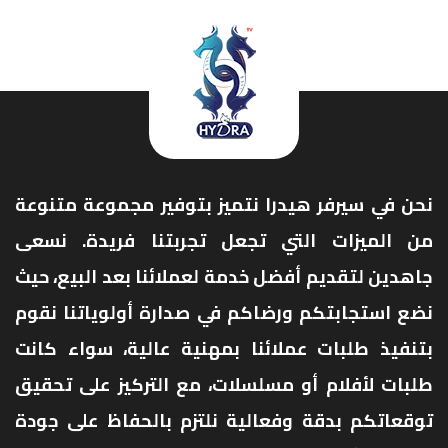
نحن في سيرفر هيدرا نتميز بتوفير مجموعة متنوعة
من الميزات التي تجعل تجربتنا فريدة. نسعى
جاهدين لتقديم أفضل خدمة لعملائنا بعد البيع، حيث
نضع استجابتكم ورضاكم في صدارة أولوياتنا نقوم
بتنفيذ طلبات عملائنا بمهنية عالية، سواء كانت
طلبات لأفلام أو مسلسلات، مع التركيز على تحقيق
توقعاتكم بدقة وفعالية نلتزم بالحفاظ على جودة