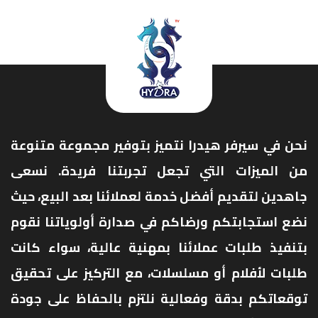
نحن في سيرفر هيدرا نتميز بتوفير مجموعة متنوعة
من الميزات التي تجعل تجربتنا فريدة. نسعى
جاهدين لتقديم أفضل خدمة لعملائنا بعد البيع، حيث
نضع استجابتكم ورضاكم في صدارة أولوياتنا نقوم
بتنفيذ طلبات عملائنا بمهنية عالية، سواء كانت
طلبات لأفلام أو مسلسلات، مع التركيز على تحقيق
توقعاتكم بدقة وفعالية نلتزم بالحفاظ على جودة