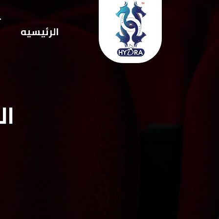
ت
الرئيسيه
ا
الك