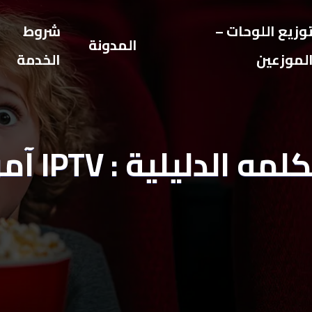
وزيع اللوحات –
شروط
المدونة
لموزعين
الخدمة
لمه الدليلية : IPTV آمن